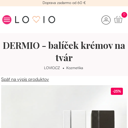
Doprava zadarmo od 60 €
0
Kolagén
DERMIO - balíček krémov na
Beauty raňajky
Vitamíny na vlasy
tvár
Kozmetika
LOVIO.CZ
Kozmetika
Stres
Späť na výpis produktov
Chudnutie
Yamíci
-25%