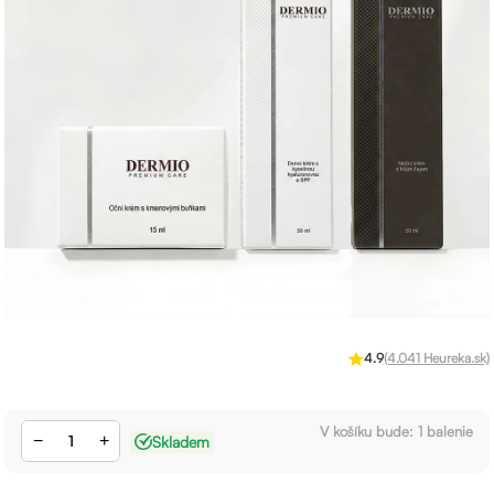
4.9
(4.041 Heureka.sk)
V košíku bude:
1
balenie
−
+
Skladem