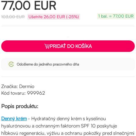
77,00
EUR
1 bal. = 77,00 EUR
103,00
EUR
Ušetríte
26,00
EUR (-25%)
PRIDAŤ DO KOŠÍKA
Odošleme do jedného pracovného dňa
Značka: Dermio
Kód tovaru: 999962
Popis produktu:
Denný krém
- Hydratačný denný krém s kyselinou
hyalurónovou a ochranným faktorom SPF 10 poskytuje
hĺbkovú regeneráciu, výživu a ochranu pokožky pred slnečnými