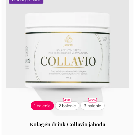
-15%
-27%
1 balenie
2 balenie
3 balenie
Kolagén drink Collavio jahoda