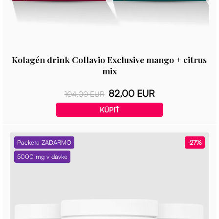
Kolagén drink Collavio Exclusive mango + citrus
mix
82,00 EUR
104,00 EUR
KÚPIŤ
Packeta ZADARMO
-27%
5000 mg v dávke