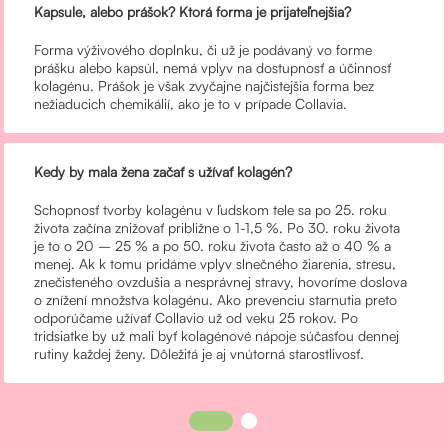
Kapsule, alebo prášok? Ktorá forma je prijateľnejšia?
Forma výživového doplnku, či už je podávaný vo forme
prášku alebo kapsúl, nemá vplyv na dostupnosť a účinnosť
kolagénu. Prášok je však zvyčajne najčistejšia forma bez
nežiaducich chemikálií, ako je to v prípade Collavia.
Kedy by mala žena začať s užívať kolagén?
Schopnosť tvorby kolagénu v ľudskom tele sa po 25. roku
života začína znižovať približne o 1-1,5 %. Po 30. roku života
je to o 20 – 25 % a po 50. roku života často až o 40 % a
menej. Ak k tomu pridáme vplyv slnečného žiarenia, stresu,
znečisteného ovzdušia a nesprávnej stravy, hovoríme doslova
o znížení množstva kolagénu. Ako prevenciu starnutia preto
odporúčame užívať Collavio už od veku 25 rokov. Po
tridsiatke by už mali byť kolagénové nápoje súčasťou dennej
rutiny každej ženy. Dôležitá je aj vnútorná starostlivosť.
1
2