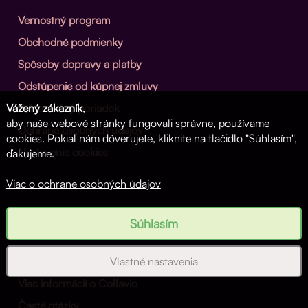
Vernostný program
Obchodné podmienky
Spôsoby dopravy a platby
Odstúpenie od kúpnej zmluvy
Reklamačný poriadok
Vážený zákazník
,
aby naše webové stránky fungovali správne, používame
Ochrana osobných údajov
cookies. Pokiaľ nám dôverujete, kliknite na tlačidlo "Súhlasím",
Nastavenie cookies
ďakujeme.
Viac o ochrane osobných údajov
Neprehliadnite
Súhlasím
Vlastné nastavenia
Viac informácií o Collavio
Časté otázky