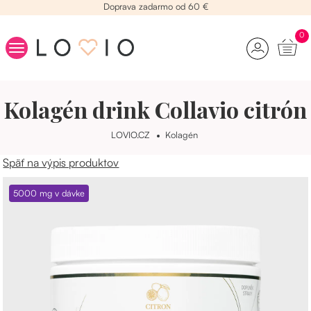
Doprava zadarmo od 60 €
0
Kolagén
Kolagén drink Collavio citrón
Beauty raňajky
Vitamíny na vlasy
LOVIO.CZ
Kolagén
Kozmetika
Späť na výpis produktov
Stres
5000 mg v dávke
Chudnutie
Yamíci