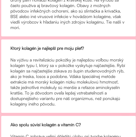
často používa aj bravčový kolagén. Obavy z možných
pôvodcov infekčných ochorení, ako sú slintačka a krívačka,
BSE alebo iné vírusové infekcie v hovädzom kolagéne, však
viedli výrobcov k hľadaniu iných zdrojov kolagénu. Tie našli v
mori.
Ktorý kolagén je najlepší pre moju pleť?
Na výživu a revitalizáciu pokožky je najlepšou voľbou morský
kolagén typu I, ktorý sa v pokožke vyskytuje najčastejšie. Rybí
kolagén sa najčastejšie získava zo šupín studenovodných rýb,
ako je treska, losos a podobne. Vďaka špeciálnej metóde
extrakcie má morský kolagén nízku molekulovú hmotnosť,
takže jednotlivé molekuly sú menšie a reťazce aminokyselín
kratšie. To je dôvodom oveľa lepšej vstrebateľnosti a
dostupnejšieho variantu pre náš organizmus, než ponúkajú
kolagény iného pôvodu.
Ako spolu súvisí kolagén a vitamín C?
Vitamín C zohráva veľmi dôležitú úlohu pri tvorbe kolagénu.