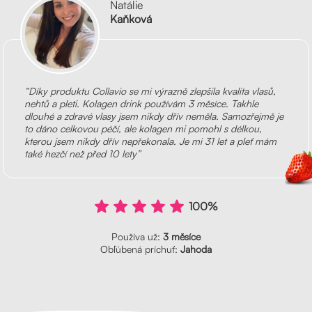
Natálie
Kaňková
“Díky produktu Collavio se mi výrazně zlepšila kvalita vlasů,
nehtů a pleti. Kolagen drink používám 3 měsíce. Takhle
dlouhé a zdravé vlasy jsem nikdy dřív neměla. Samozřejmě je
to dáno celkovou péčí, ale kolagen mi pomohl s délkou,
kterou jsem nikdy dřív nepřekonala. Je mi 31 let a pleť mám
také hezčí než před 10 lety”
100%
Používa už:
3 měsíce
Obľúbená príchuť:
Jahoda