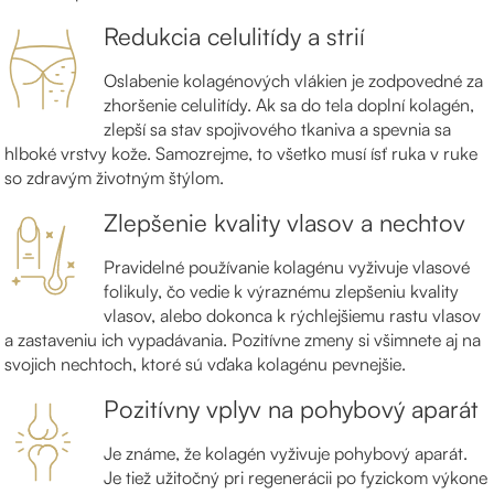
Redukcia celulitídy a strií
Oslabenie kolagénových vlákien je zodpovedné za
zhoršenie celulitídy. Ak sa do tela doplní kolagén,
zlepší sa stav spojivového tkaniva a spevnia sa
hlboké vrstvy kože. Samozrejme, to všetko musí ísť ruka v ruke
so zdravým životným štýlom.
Zlepšenie kvality vlasov a nechtov
Pravidelné používanie kolagénu vyživuje vlasové
folikuly, čo vedie k výraznému zlepšeniu kvality
vlasov, alebo dokonca k rýchlejšiemu rastu vlasov
a zastaveniu ich vypadávania. Pozitívne zmeny si všimnete aj na
svojich nechtoch, ktoré sú vďaka kolagénu pevnejšie.
Pozitívny vplyv na pohybový aparát
Je známe, že kolagén vyživuje pohybový aparát.
Je tiež užitočný pri regenerácii po fyzickom výkone