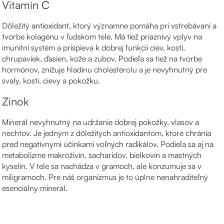
Vitamín C
Dôležitý antioxidant, ktorý významne pomáha pri vstrebávaní a
tvorbe kolagénu v ľudskom tele. Má tiež priaznivý vplyv na
imunitní systém a prispieva k dobrej funkcii ciev, kostí,
chrupaviek, ďasien, kože a zubov. Podieľa sa tiež na tvorbe
hormónov, znižuje hladinu cholesterolu a je nevyhnutný pre
svaly, kosti, cievy a pokožku.
Zinok
Minerál nevyhnutný na udržanie dobrej pokožky, vlasov a
nechtov. Je jedným z dôležitých antioxidantom, ktoré chránia
pred negatívnymi účinkami voľných radikálov. Podieľa sa aj na
metabolizme makroživín, sacharidov, bielkovín a mastných
kyselín. V tele sa nachádza v gramoch, ale konzumuje sa v
miligramoch. Pre náš organizmus je to úplne nenahraditeľný
esenciálny minerál.