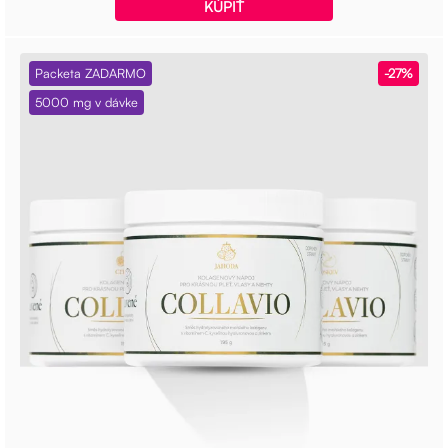
KÚPIŤ
Packeta ZADARMO
-27%
5000 mg v dávke