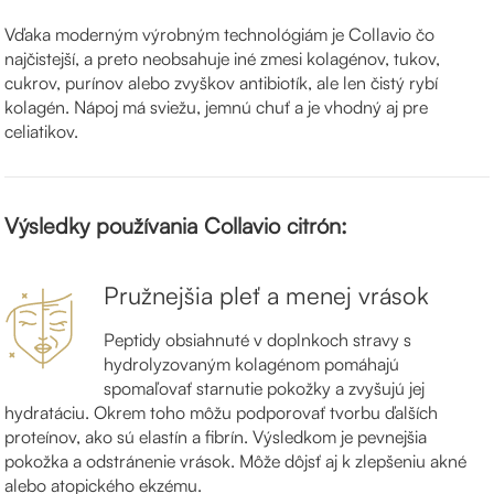
Vďaka moderným výrobným technológiám je Collavio čo
najčistejší, a preto neobsahuje iné zmesi kolagénov, tukov,
cukrov, purínov alebo zvyškov antibiotík, ale len čistý rybí
kolagén. Nápoj má sviežu, jemnú chuť a je vhodný aj pre
celiatikov.
Výsledky používania Collavio citrón:
Pružnejšia pleť a menej vrások
Peptidy obsiahnuté v doplnkoch stravy s
hydrolyzovaným kolagénom pomáhajú
spomaľovať starnutie pokožky a zvyšujú jej
hydratáciu. Okrem toho môžu podporovať tvorbu ďalších
proteínov, ako sú elastín a fibrín. Výsledkom je pevnejšia
pokožka a odstránenie vrások. Môže dôjsť aj k zlepšeniu akné
alebo atopického ekzému.