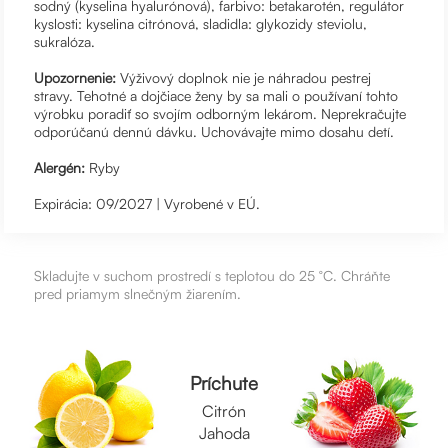
sodný (kyselina hyalurónová), farbivo: betakarotén, regulátor
kyslosti: kyselina citrónová, sladidla: glykozidy steviolu,
sukralóza.
Upozornenie:
Výživový doplnok nie je náhradou pestrej
stravy. Tehotné a dojčiace ženy by sa mali o používaní tohto
výrobku poradiť so svojím odborným lekárom. Neprekračujte
odporúčanú dennú dávku. Uchovávajte mimo dosahu detí.
Alergén:
Ryby
Expirácia: 09/2027 | Vyrobené v EÚ.
Skladujte v suchom prostredí s teplotou do 25 °C. Chráňte
pred priamym slnečným žiarením.
Príchute
Citrón
Jahoda