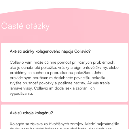
Časté otázky
Aké sú účinky kolagénového nápoja Collavio?
Collavio vám môže účinne pomôcť pri rôznych problémoch,
ako je ochabnutá pokožka, vrásky a pigmentové škvrny, alebo
problémy so suchou a popraskanou pokožkou. Jeho
pravidelným používaním dosiahnete pevnejšiu pokožku,
zvýšite pružnosť pokožky a posilníte nechty. Ak vás trápia
lámavé vlasy, Collavio im dodá lesk a zabráni ich
vypadávaniu.
Aké sú zdroje kolagénu?
Kolagén sa získava zo živočíšnych zdrojov. Medzi najznámejšie
druhy patrí hovädzí kolagén z kravskej kože. Na výrobu sa