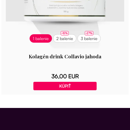
-15%
-27%
1 balenie
2 balenie
3 balenie
Kolagén drink Collavio jahoda
36,00 EUR
KÚPIŤ