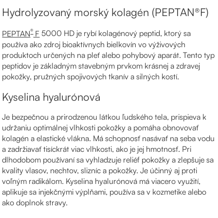
Hydrolyzovaný morský kolagén (PEPTAN®F)
®
PEPTAN
F
5000 HD je rybí kolagénový peptid, ktorý sa
používa ako zdroj bioaktívnych bielkovín vo výživových
produktoch určených na pleť alebo pohybový aparát. Tento typ
peptidov je základným stavebným prvkom krásnej a zdravej
pokožky, pružných spojivových tkanív a silných kostí.
Kyselina hyalurónová
Je bezpečnou a prirodzenou látkou ľudského tela, prispieva k
udržaniu optimálnej vlhkosti pokožky a pomáha obnovovať
kolagén a elastické vlákna. Má schopnosť nasávať na seba vodu
a zadržiavať tisíckrát viac vlhkosti, ako je jej hmotnosť. Pri
dlhodobom používaní sa vyhladzuje reliéf pokožky a zlepšuje sa
kvality vlasov, nechtov, slizníc a pokožky. Je účinný aj proti
voľným radikálom. Kyselina hyalurónová má viacero využití,
aplikuje sa injekčnými výplňami, používa sa v kozmetike alebo
ako doplnok stravy.