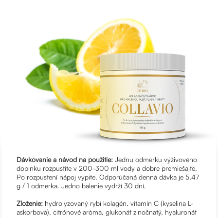
Dávkovanie a návod na použitie:
Jednu odmerku výživového
doplnku rozpustite v 200-300 ml vody a dobre premiešajte.
Po rozpustení nápoj vypite. Odporúčaná denná dávka je 5,47
g / 1 odmerka. Jedno balenie vydrží 30 dní.
Zloženie:
hydrolyzovaný rybí kolagén, vitamín C (kyselina L-
askorbová), citrónové aróma, glukonát zinočnatý, hyaluronát