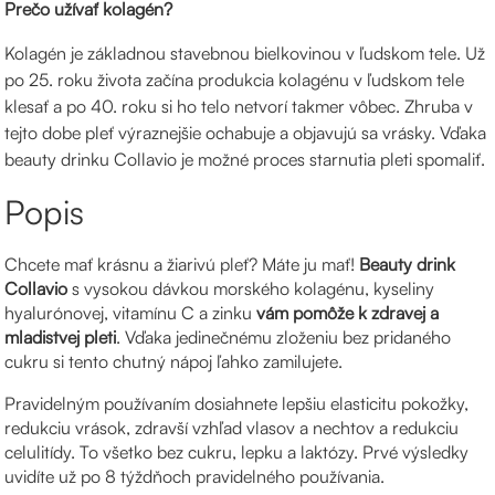
Prečo užívať kolagén?
Kolagén je základnou stavebnou bielkovinou v ľudskom tele. Už
po 25. roku života začína produkcia kolagénu v ľudskom tele
klesať a po 40. roku si ho telo netvorí takmer vôbec. Zhruba v
tejto dobe pleť výraznejšie ochabuje a objavujú sa vrásky. Vďaka
beauty drinku Collavio je možné proces starnutia pleti spomaliť.
Popis
Chcete mať krásnu a žiarivú pleť? Máte ju mať!
Beauty drink
Collavio
s vysokou dávkou morského kolagénu, kyseliny
hyalurónovej, vitamínu C a zinku
vám pomôže k zdravej a
mladistvej pleti
. Vďaka jedinečnému zloženiu bez pridaného
cukru si tento chutný nápoj ľahko zamilujete.
Pravidelným používaním dosiahnete lepšiu elasticitu pokožky,
redukciu vrások, zdravší vzhľad vlasov a nechtov a redukciu
celulitídy. To všetko bez cukru, lepku a laktózy. Prvé výsledky
uvidíte už po 8 týždňoch pravidelného používania.