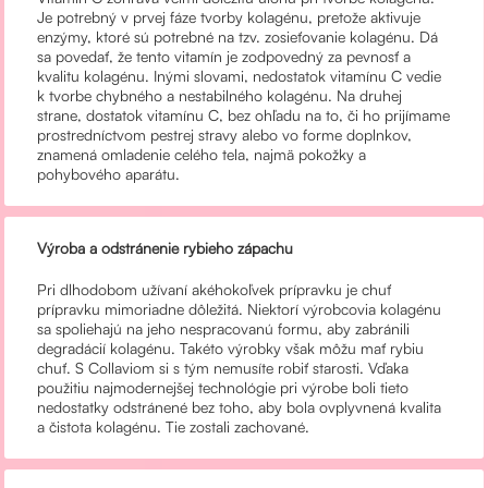
Je potrebný v prvej fáze tvorby kolagénu, pretože aktivuje
enzýmy, ktoré sú potrebné na tzv. zosieťovanie kolagénu. Dá
sa povedať, že tento vitamín je zodpovedný za pevnosť a
kvalitu kolagénu. Inými slovami, nedostatok vitamínu C vedie
k tvorbe chybného a nestabilného kolagénu. Na druhej
strane, dostatok vitamínu C, bez ohľadu na to, či ho prijímame
prostredníctvom pestrej stravy alebo vo forme doplnkov,
znamená omladenie celého tela, najmä pokožky a
pohybového aparátu.
Výroba a odstránenie rybieho zápachu
Pri dlhodobom užívaní akéhokoľvek prípravku je chuť
prípravku mimoriadne dôležitá. Niektorí výrobcovia kolagénu
sa spoliehajú na jeho nespracovanú formu, aby zabránili
degradácií kolagénu. Takéto výrobky však môžu mať rybiu
chuť. S Collaviom si s tým nemusíte robiť starosti. Vďaka
použitiu najmodernejšej technológie pri výrobe boli tieto
nedostatky odstránené bez toho, aby bola ovplyvnená kvalita
a čistota kolagénu. Tie zostali zachované.