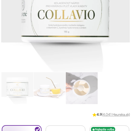
4.9
(4.041 Heureka.sk)
Najlepšia voľba