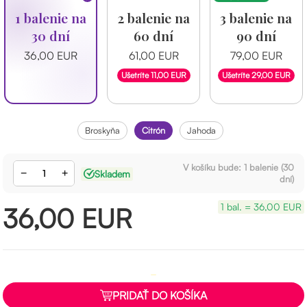
1 balenie na
2 balenie na
3 balenie na
30 dní
60 dní
90 dní
36,00 EUR
61,00 EUR
79,00 EUR
Ušetríte 11,00 EUR
Ušetríte 29,00 EUR
broskyňa
citrón
jahoda
V košíku bude:
1
balenie (
30
−
+
Skladem
dní)
1 bal. = 36,00 EUR
36,00
EUR
PRIDAŤ DO KOŠÍKA