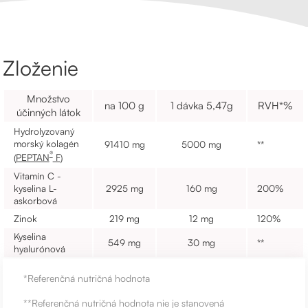
Zloženie
Množstvo
na 100 g
1 dávka 5,47g
RVH*%
účinných látok
Hydrolyzovaný
morský kolagén
91410 mg
5000 mg
**
®
(
PEPTAN
F
)
Vitamín C -
kyselina L-
2925 mg
160 mg
200%
askorbová
Zinok
219 mg
12 mg
120%
Kyselina
549 mg
30 mg
**
hyalurónová
*Referenčná nutričná hodnota
**Referenčná nutričná hodnota nie je stanovená