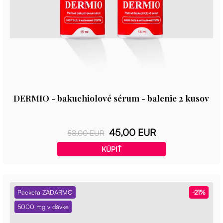
DERMIO - bakuchiolové sérum - balenie 2 kusov
45,00 EUR
58,00 EUR
KÚPIŤ
Packeta ZADARMO
-21%
5000 mg v dávke