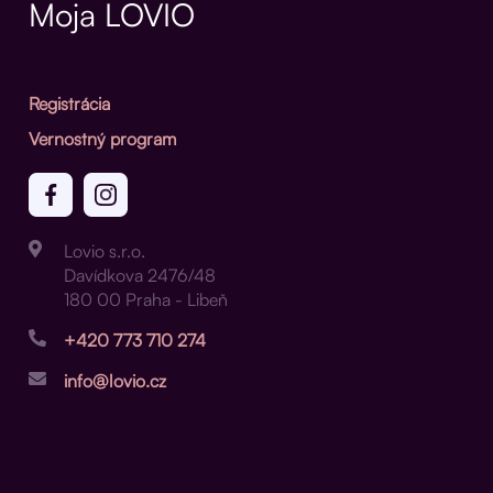
Moja LOVIO
Registrácia
Vernostný program
Lovio s.r.o.
Davídkova 2476/48
180 00 Praha - Libeň
+420 773 710 274
info@lovio.cz