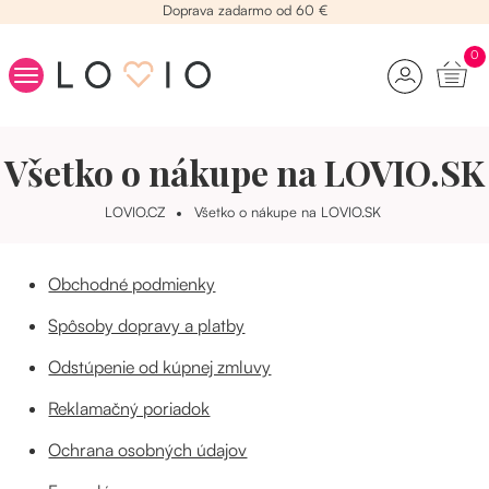
Doprava zadarmo od 60 €
0
Kolagén
Všetko o nákupe na LOVIO.SK
Beauty raňajky
Vitamíny na vlasy
LOVIO.CZ
Všetko o nákupe na LOVIO.SK
Kozmetika
Stres
Obchodné podmienky
Chudnutie
Spôsoby dopravy a platby
Yamíci
Odstúpenie od kúpnej zmluvy
Reklamačný poriadok
Ochrana osobných údajov