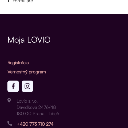
Formuláre
Moja LOVIO
Registrácia
Vernostný program
Lovio s.r.o.
Davídkova 2476/48
180 00 Praha - Libeň
+420 773 710 274