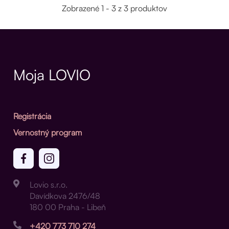
Zobrazené 1 - 3 z 3 produktov
Moja LOVIO
Registrácia
Vernostný program
Lovio s.r.o.
Davídkova 2476/48
180 00 Praha - Libeň
+420 773 710 274