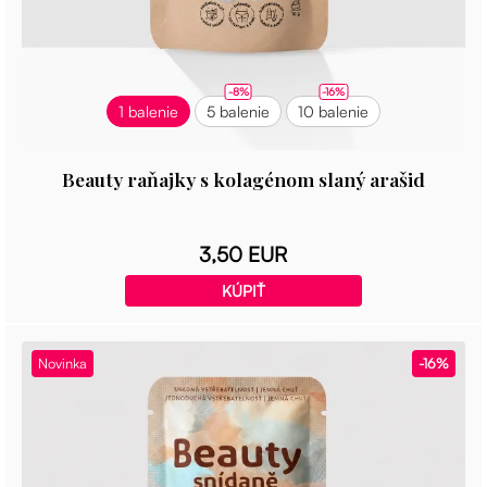
-8%
-16%
1 balenie
5 balenie
10 balenie
Beauty raňajky s kolagénom slaný arašid
3,50 EUR
KÚPIŤ
Novinka
-16%