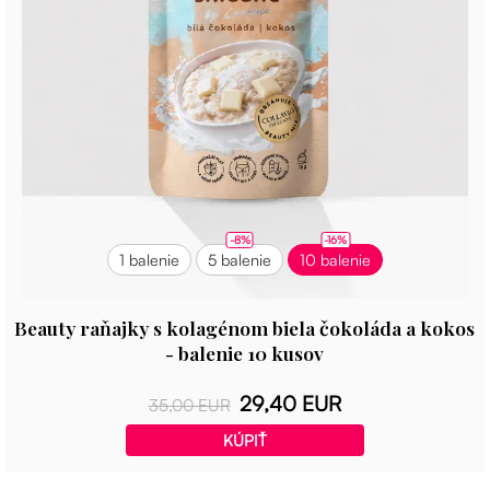
-8%
-16%
1 balenie
5 balenie
10 balenie
Beauty raňajky s kolagénom biela čokoláda a kokos
- balenie 10 kusov
29,40 EUR
35,00 EUR
KÚPIŤ