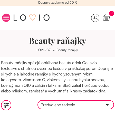
Doprava zadarmo od 60 €
0
Kolagén
Beauty raňajky
Beauty raňajky
Vitamíny na vlasy
LOVIO.CZ
Beauty raňajky
Kozmetika
Beauty raňajky spájajú obľúbený beauty drink Collavio
Stres
Exclusive s chutnou ovsenou kašou v praktickej porcii. Doprajte
Chudnutie
si rýchle a lahodné raňajky s hydrolyzovaným rybím
kolagénom, vitamínom C, zinkom, kyselinou hyalurónovou,
Yamíci
koenzýmom Q10 a ďalšími látkami. Stačí zaliať horúcou vodou
alebo mliekom, zamiešať a vychutnať si krásny začiatok dňa.
Predvolené radenie