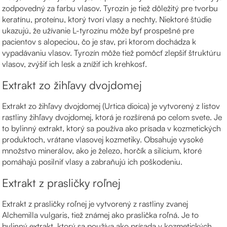
zodpovedný za farbu vlasov. Tyrozín je tiež dôležitý pre tvorbu
keratínu, proteínu, ktorý tvorí vlasy a nechty. Niektoré štúdie
ukazujú, že užívanie L-tyrozínu môže byť prospešné pre
pacientov s alopeciou, čo je stav, pri ktorom dochádza k
vypadávaniu vlasov. Tyrozín môže tiež pomôcť zlepšiť štruktúru
vlasov, zvýšiť ich lesk a znížiť ich krehkosť.
Extrakt zo žihľavy dvojdomej
Extrakt zo žihľavy dvojdomej (Urtica dioica) je vytvorený z listov
rastliny žihľavy dvojdomej, ktorá je rozšírená po celom svete. Je
to bylinný extrakt, ktorý sa používa ako prísada v kozmetických
produktoch, vrátane vlasovej kozmetiky. Obsahuje vysoké
množstvo minerálov, ako je železo, horčík a silícium, ktoré
pomáhajú posilniť vlasy a zabraňujú ich poškodeniu.
Extrakt z prasličky roľnej
Extrakt z prasličky roľnej je vytvorený z rastliny zvanej
Alchemilla vulgaris, tiež známej ako praslička roľná. Je to
bylinný extrakt, ktorý sa používa ako prísada v kozmetických