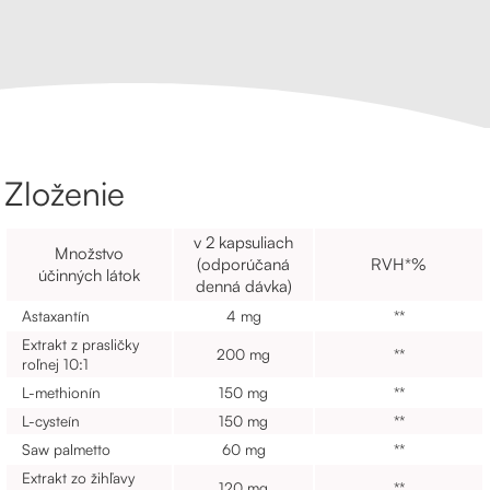
Zloženie
v 2 kapsuliach
Množstvo
(odporúčaná
RVH*%
účinných látok
denná dávka)
Astaxantín
4 mg
**
Extrakt z prasličky
200 mg
**
roľnej 10:1
L-methionín
150 mg
**
L-cysteín
150 mg
**
Saw palmetto
60 mg
**
Extrakt zo žihľavy
120 mg
**