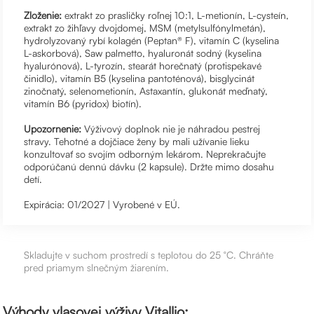
Zloženie:
extrakt zo prasličky roľnej 10:1, L-metionín, L-cysteín,
extrakt zo žihľavy dvojdomej, MSM (metylsulfónylmetán),
hydrolyzovaný rybí kolagén (Peptan® F), vitamín C (kyselina
L-askorbová), Saw palmetto, hyaluronát sodný (kyselina
hyalurónová), L-tyrozín, stearát horečnatý (protispekavé
činidlo), vitamín B5 (kyselina pantoténová), bisglycinát
zinočnatý, selenometionín, Astaxantín, glukonát meďnatý,
vitamín B6 (pyridox) biotín).
Upozornenie:
Výživový doplnok nie je náhradou pestrej
stravy. Tehotné a dojčiace ženy by mali užívanie lieku
konzultovať so svojím odborným lekárom. Neprekračujte
odporúčanú dennú dávku (2 kapsule). Držte mimo dosahu
detí.
Expirácia: 01/2027 | Vyrobené v EÚ.
Skladujte v suchom prostredí s teplotou do 25 °C. Chráňte
pred priamym slnečným žiarením.
Výhody vlasovej výživy Vitallio: