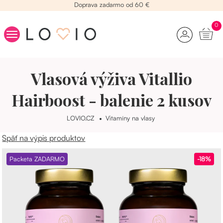
Doprava zadarmo od 60 €
0
Kolagén
Vlasová výživa Vitallio
Beauty raňajky
Vitamíny na vlasy
Hairboost - balenie 2 kusov
Kozmetika
LOVIO.CZ
Vitamíny na vlasy
Stres
Späť na výpis produktov
Chudnutie
Yamíci
Packeta ZADARMO
-18%