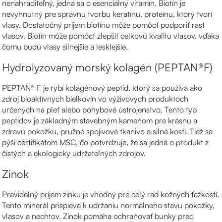
nenahraditeľný, jedná sa o esenciálny vitamín. Biotín je
nevyhnutný pre správnu tvorbu keratínu, proteínu, ktorý tvorí
vlasy. Dostatočný príjem biotínu môže pomôcť podporiť rast
vlasov. Biotín môže pomôcť zlepšiť celkovú kvalitu vlasov, vďaka
čomu budú vlasy silnejšie a lesklejšie.
Hydrolyzovaný morský kolagén (PEPTAN®F)
PEPTAN® F je rybí kolagénový peptid, ktorý sa používa ako
zdroj bioaktívnych bielkovín vo výživových produktoch
určených na pleť alebo pohybové ústrojenstvo. Tento typ
peptidov je základným stavebným kameňom pre krásnu a
zdravú pokožku, pružné spojivové tkanivo a silné kosti. Tiež sa
pýši certifikátom MSC, čo potvrdzuje, že sa jedná o produkt z
čistých a ekologicky udržateľných zdrojov.
Zinok
Pravidelný príjem zinku je vhodný pre celý rad kožných ťažkostí.
Tento minerál prispieva k udržaniu normálneho stavu pokožky,
vlasov a nechtov. Zinok pomáha ochraňovať bunky pred