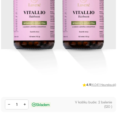
4.9
(4.041 Heureka.sk)
V košíku bude:
2
balenie
−
+
Skladem
(
120
)