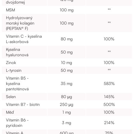
dvojdomej
MSM
100 mg
**
Hydrolyzovaný
morský kolagén
100 mg
**
(PEPTAN® F)
Vitamín C - kyselina
80 mg
100%
L-askorbová
Kyselina
50 mg
**
hyaluronová
Zinok
10 mg
100%
L-tyrosín
50 mg
**
Vitamín B5 -
kyselina
35 mg
583%
pantoténová
Selen
80 μg
145%
Vitamín B7 - biotín
250 μg
500%
Měď
1 mg
100%
Vitamín B6 -
3 mg
214%
pyridoxín
Vitamín A
600 μg
75%