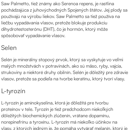
Saw Palmetto, tiež známy ako Serenoa repens, je rastlina
pochádzajúca z juhovýchodných Spojených štátov. Jej plody sa
používajú na výrobu liekov. Saw Palmetto sa tiež používa na
liečbu vypadávania vlasov, pretože blokuje produkciu
dihydrotestosterónu (DHT), čo je hormón, ktorý môže
spôsobovať vypadávanie vlasov.
Selen
Selén je minerálny stopový prvok, ktorý sa vyskytuje vo veľmi
malých množstvách v potravinách, ako sú mäso, ryby, vajcia,
strukoviny a niektoré druhy obilnín. Selén je dôležitý pre zdravie
vlasov, pretože sa podieľa na tvorbe keratínu, ktorý tvorí vlasy.
L-tyrozín
L-tyrozín je aminokyselina, ktorá je dôležitá pre tvorbu
proteínov v tele. Tyrozín je tiež predchodcom niekoľkých
dôležitých biochemických zlúčenín, vrátane dopamínu,
norepinefrínu a tyroxínu. L-tyrozín má niekoľko účinkov na
vlasy, z ktorých jedným je, že pomáha vytvárať melanín, ktorý je