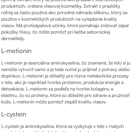
produktoch, vrátane vlasovej kozmetiky. Extrakt z prasličky
roľnej sa často používa ako prírodná náhrada silikónu, ktorý sa
používa v kozmetických produktoch na vylepšenie kvality
vlasov. Má protizápalové účinky, ktoré pomáhajú znižovať zápal
pokožky hlavy, čo môže pomôcť pri liečbe seboroickej
dermatitídy.
L-metionín
L-metionín je esenciálna aminokyselina, čo znamená, že telo si ju
nemôže vytvoriť samo a je teda nutné ju prijímať z potravy alebo
doplnkov. L-metionín je dôležitý pre rôzne metabolické procesy
v tele, ako je napríklad tvorba proteínov, produkcia energie a
detoxikácia. L-metionín sa podieľa na tvorbe kolagénu a
elastínu, čo sú proteíny, ktoré sú dôležité pre zdravie a pružnosť
kože. L-metionín môže pomôcť zlepšiť kvalitu vlasov.
L-cysteín
L-cysteín je aminokyselina, ktorá sa vyskytuje v tele v malých