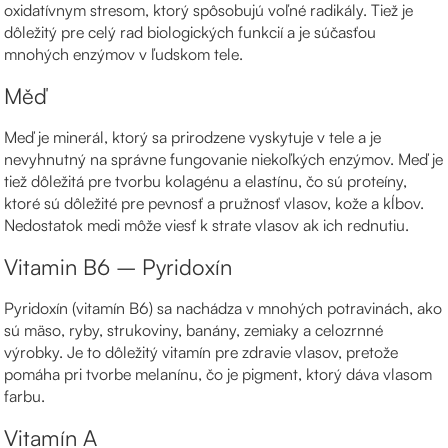
oxidatívnym stresom, ktorý spôsobujú voľné radikály. Tiež je
dôležitý pre celý rad biologických funkcií a je súčasťou
mnohých enzýmov v ľudskom tele.
Měď
Meď je minerál, ktorý sa prirodzene vyskytuje v tele a je
nevyhnutný na správne fungovanie niekoľkých enzýmov. Meď je
tiež dôležitá pre tvorbu kolagénu a elastínu, čo sú proteíny,
ktoré sú dôležité pre pevnosť a pružnosť vlasov, kože a kĺbov.
Nedostatok medi môže viesť k strate vlasov ak ich rednutiu.
Vitamin B6 – Pyridoxín
Pyridoxín (vitamín B6) sa nachádza v mnohých potravinách, ako
sú mäso, ryby, strukoviny, banány, zemiaky a celozrnné
výrobky. Je to dôležitý vitamín pre zdravie vlasov, pretože
pomáha pri tvorbe melanínu, čo je pigment, ktorý dáva vlasom
farbu.
Vitamín A