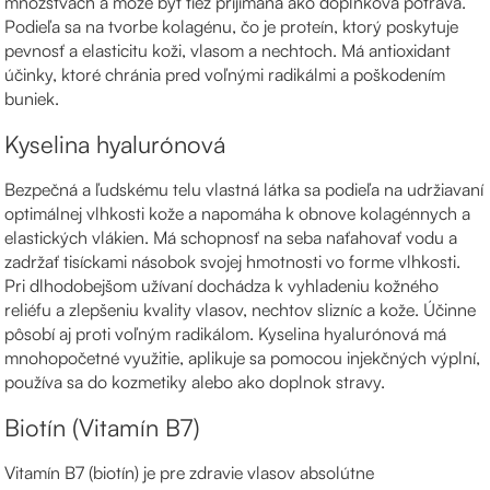
množstvách a môže byť tiež prijímaná ako doplnková potrava.
Podieľa sa na tvorbe kolagénu, čo je proteín, ktorý poskytuje
pevnosť a elasticitu koži, vlasom a nechtoch. Má antioxidant
účinky, ktoré chránia pred voľnými radikálmi a poškodením
buniek.
Kyselina hyalurónová
Bezpečná a ľudskému telu vlastná látka sa podieľa na udržiavaní
optimálnej vlhkosti kože a napomáha k obnove kolagénnych a
elastických vlákien. Má schopnosť na seba naťahovať vodu a
zadržať tisíckami násobok svojej hmotnosti vo forme vlhkosti.
Pri dlhodobejšom užívaní dochádza k vyhladeniu kožného
reliéfu a zlepšeniu kvality vlasov, nechtov slizníc a kože. Účinne
pôsobí aj proti voľným radikálom. Kyselina hyalurónová má
mnohopočetné využitie, aplikuje sa pomocou injekčných výplní,
používa sa do kozmetiky alebo ako doplnok stravy.
Biotín (Vitamín B7)
Vitamín B7 (biotín) je pre zdravie vlasov absolútne