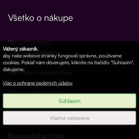
Všetko o nákupe
Vernostný program
Vážený zákazník
,
Obchodné podmienky
aby naše webové stránky fungovali správne, používame
Spôsoby dopravy a platby
cookies. Pokiaľ nám dôverujete, kliknite na tlačidlo "Súhlasím",
ďakujeme.
Odstúpenie od kúpnej zmluvy
Reklamačný poriadok
Viac o ochrane osobných údajov
Ochrana osobných údajov
Súhlasím
Nastavenie cookies
Vlastné nastavenia
Neprehliadnite