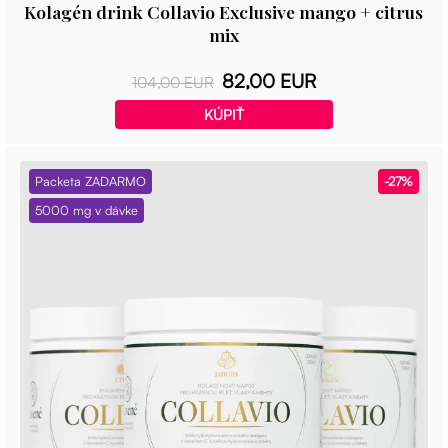
Kolagén drink Collavio Exclusive mango + citrus
mix
82,00 EUR
104,00 EUR
KÚPIŤ
Packeta ZADARMO
-27%
5000 mg v dávke