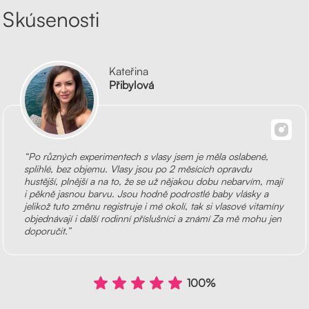
Skúsenosti
Kateřina
Přibylová
“Po různých experimentech s vlasy jsem je měla oslabené,
splihlé, bez objemu. Vlasy jsou po 2 měsících opravdu
hustější, plnější a na to, že se už nějakou dobu nebarvím, mají
i pěkně jasnou barvu. Jsou hodně podrostlé baby vlásky a
jelikož tuto změnu registruje i mé okolí, tak si vlasové vitamíny
objednávají i další rodinní příslušníci a známí Za mě mohu jen
doporučit.”
100%