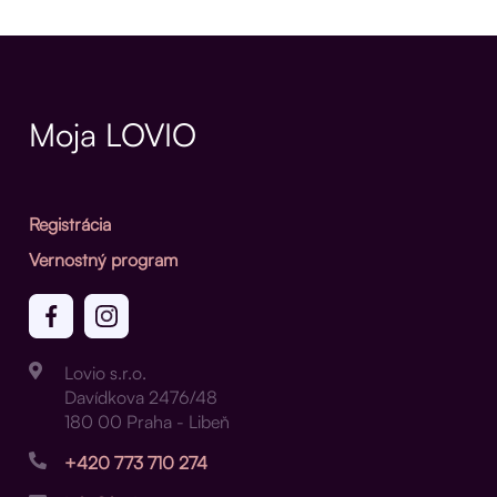
Moja LOVIO
Registrácia
Vernostný program
Lovio s.r.o.
Davídkova 2476/48
180 00 Praha - Libeň
+420 773 710 274