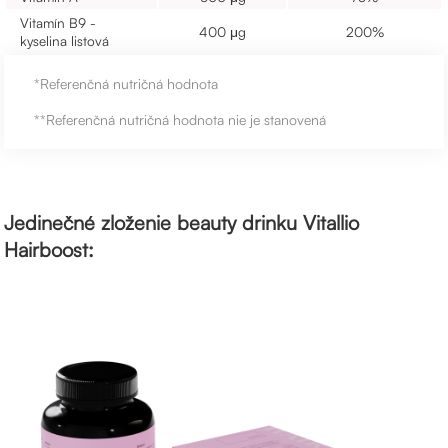
Vitamín B9 -
400 μg
200%
kyselina listová
*Referenčná nutričná hodnota
**Referenčná nutričná hodnota nie je stanovená
Jedinečné zloženie beauty drinku Vitallio
Hairboost: