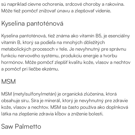
sú napríklad cievne ochorenia, srdcové choroby a rakovina.
Môže tiež pomôcť znižovať únavu a zlepšovať videnie.
Kyselina pantoténová
Kyselina pantoténová, tiež známa ako vitamín B5, je esenciálny
vitamín B, ktorý sa podieľa na mnohých dôležitých
metabolických procesoch v tele. Je nevyhnutný pre správnu
funkciu nervového systému, produkciu energie a tvorbu
hormónov. Môže pomôcť zlepšiť kvalitu kože, vlasov a nechtov
a pomôcť pri liečbe ekzému.
MSM
MSM (metylsulfonylmetán) je organická zlúčenina, ktorá
obsahuje síru. Síra je minerál, ktorý je nevyhnutný pre zdravie
kože, vlasov a nechtov. MSM sa často používa ako doplnková
látka na zlepšenie zdravia kĺbov a zníženie bolesti.
Saw Palmetto