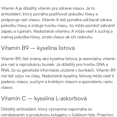
Vitamín A je dôležitý vitamín pre zdravie vlasov. Je to
antioxidant, ktorý pomáha posilňovať pokožku hlavy a
podporuje rast vlasov. Vitamín A tiež pomáha udržiavať zdravú
pokožku hlavy a znižuje tvorbu mazu, čo môže pomôcť zabrániť
zápalu a lupinám. Nedostatok vitamínu A môže viesť k suchej a
matnej pokožke hlavy, strate vlasov ak ich rednutiu.
Vitamín B9 – kyselina listová
Vitamín B9, tiež známy ako kyselina listová, je esenciálny vitamín
pre rast a reprodukciu buniek. Je dôležitý pre tvorbu DNA a
RNA, čo sú genetické informácie uložené v bunkách. Vitamín B9
má tiež vplyv na vlasy. Nedostatok kyseliny listovej môže viesť k
padaniu vlasov, suchým a krehkým vlasom a spomaleniu rastu
vlasov.
Vitamín C – kyselina L-askorbová
Dôležitý antioxidant, ktorý významne napomáha so
vstrebávaním a produkciou kolagénu v ľudskom tele. Priaznivo