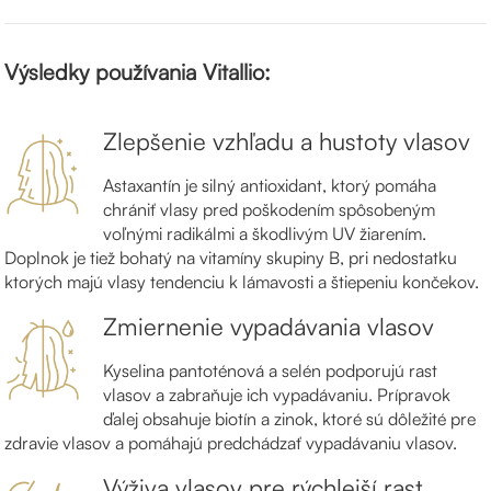
Výsledky používania Vitallio:
Zlepšenie vzhľadu a hustoty vlasov
Astaxantín je silný antioxidant, ktorý pomáha
chrániť vlasy pred poškodením spôsobeným
voľnými radikálmi a škodlivým UV žiarením.
Doplnok je tiež bohatý na vitamíny skupiny B, pri nedostatku
ktorých majú vlasy tendenciu k lámavosti a štiepeniu končekov.
Zmiernenie vypadávania vlasov
Kyselina pantoténová a selén podporujú rast
vlasov a zabraňuje ich vypadávaniu. Prípravok
ďalej obsahuje biotín a zinok, ktoré sú dôležité pre
zdravie vlasov a pomáhajú predchádzať vypadávaniu vlasov.
Výživa vlasov pre rýchlejší rast