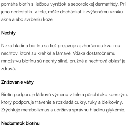
pomáha biotín s liečbou vyrážok a seboroickej dermatitídy. Pri
jeho nedostatku v tele, môže dochádzať k zvýšenému vzniku
akné alebo svrbeniu kože.
Nechty
Nízka hladina biotínu sa tiež prejavuje aj zhoršenou kvalitou
nechtov, ktoré sú krehké a lámavé. Vďaka dostatočnému
množstvu biotínu sú nechty silné, pružné a nechtová oblasť je
zdravá.
Znižovanie váhy
Biotín podporuje látkovú výmenu v tele a pôsobí ako koenzým,
ktorý podporuje trávenie a rozkladá cukry, tuky a bielkoviny.
Zrýchľuje metabolizmus a udržiava správnu hladinu glykémie.
Nedostatok biotínu