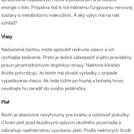
energie v tele. Prispieva tiež k normálnemu fungovaniu nervovej
sústavy a metabolizmu makroživín. A aký vplyv má na náš
vzhľad?
Vlasy
Nedostatok biotínu môže spôsobiť rednutie vlasov a ich
rýchlejšie šedivenie. Preto je dobré zabezpečiť si jeho pravidelný
prísun prostredníctvom doplnkov stravy. Niektoré klinické
štúdie potvrdzujú, že biotín má skvelé výsledky v prípade
vypadávania vlasov. Ak teda túžite po hustej a bohatej hrive,
neváhajte ho zaradiť do svojho jedálnička.
Pleť
Biotín je absolútne nevýhnutný pre kvalitu a odolnosť pokožky.
Chráni pleť pred škodlivými vplyvmi okolitého prostredia a
zabraňuje nadmernému vysúšaniu pleti. Podľa niektorých štúdií