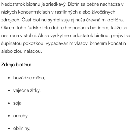
Nedostatok biotínu je zriedkavý. Biotín sa bežne nachádza v
nízkych koncentráciách v rastlinných alebo živočíšnych
zdrojoch. Časť biotínu syntetizuje aj naša črevná mikroflóra.
Okrem toho ľudské telo dobre hospodári s biotínom, takže sa
nestráca v stolici. Ak sa vyskytne nedostatok biotínu, prejaví sa
šupinatou pokožkou, vypadávaním vlasov, brnením končatín
alebo zlou náladou.
Zdroje biotínu:
hovädzie mäso,
vaječné žĺtky,
sója,
orechy,
obilniny,