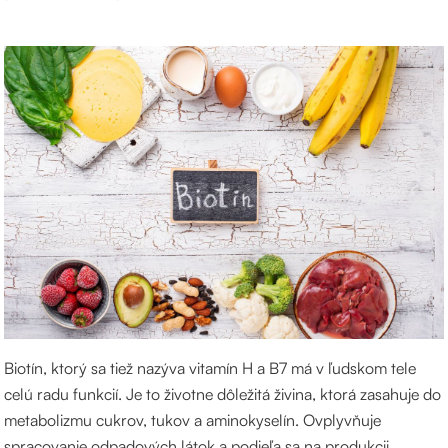
Biotín, ktorý sa tiež nazýva vitamín H a B7 má v ľudskom tele
celú radu funkcií. Je to životne dôležitá živina, ktorá zasahuje do
metabolizmu cukrov, tukov a aminokyselín. Ovplyvňuje
spracovanie odpadových látok a podieľa sa na produkcii