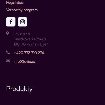
Registrácia
Vernostný program
Lovio s.r.o.
Davídkova 2476/48
180 00 Praha - Libeň
+420 773 710 274
info@lovio.cz
Produkty