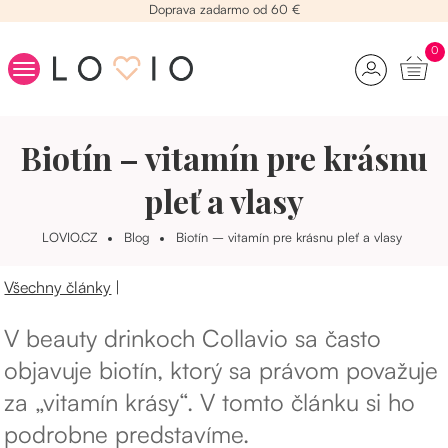
Doprava zadarmo od 60 €
0
Kolagén
Biotín – vitamín pre krásnu
Beauty raňajky
Vitamíny na vlasy
pleť a vlasy
Kozmetika
LOVIO.CZ
Blog
Biotín – vitamín pre krásnu pleť a vlasy
Stres
Chudnutie
Všechny články
|
Yamíci
V beauty drinkoch Collavio sa často
objavuje biotín, ktorý sa právom považuje
za „vitamín krásy“. V tomto článku si ho
podrobne predstavíme.