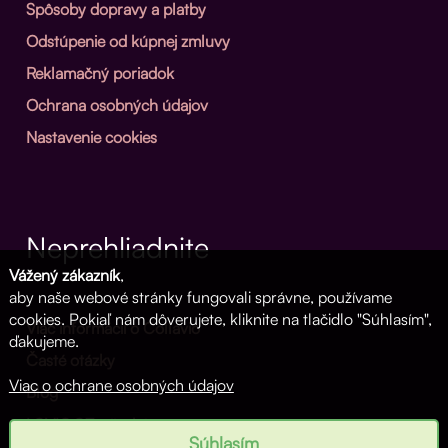
Spôsoby dopravy a platby
Odstúpenie od kúpnej zmluvy
Reklamačný poriadok
Ochrana osobných údajov
Nastavenie cookies
Neprehliadnite
Vážený zákazník
,
aby naše webové stránky fungovali správne, používame
cookies. Pokiaľ nám dôverujete, kliknite na tlačidlo "Súhlasím",
Viac informácií o Collavio
ďakujeme.
Časté otázky
Viac o ochrane osobných údajov
Blog
LOVIO.CZ - česká verze
Súhlasím