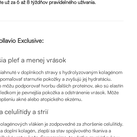
tite už za 6 až 8 týždňov pravidelného užívania.
llavio Exclusive:
ia pleť a menej vrások
siahnuté v doplnkoch stravy s hydrolyzovaným kolagénom
omaľovať starnutie pokožky a zvyšujú jej hydratáciu.
 môžu podporovať tvorbu ďalších proteínov, ako sú elastín
ýsledkom je pevnejšia pokožka a odstránenie vrások. Môže
zlepšeniu akné alebo atopického ekzému.
celulitídy a strií
olagénových vlákien je zodpovedné za zhoršenie celulitídy.
la doplní kolagén, zlepší sa stav spojivového tkaniva a