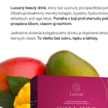
Luxusný beauty drink
, ktorý bol vyvinutý pre špecifické pot
Obsahuje bioaktívny morský kolagén, kyselinu hyalurónovú
dôležitých anti-age látok.
Pomáha v boji proti starnutiu pok
prospieva kĺbom, vlasom aj nechtom.
Jedinečné zloženie kolagénového drinku je doplnené lah
čiernych ríbezlí.
To všetko bez cukru, lepku a laktózy.