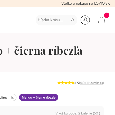
Všetko o nákupe na LOVIO.SK
0
 + čierna ríbezľa
4.9
(4.041 Heureka.sk)
citrus mix
mango + čierne ríbezle
V košíku bude:
2
balenie (
60
)