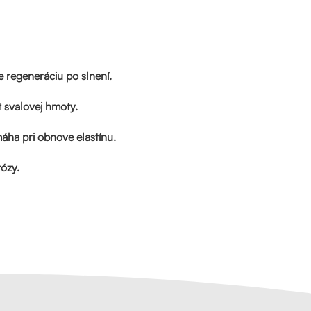
e regeneráciu po slnení.
 svalovej hmoty.
áha pri obnove elastínu.
tózy.