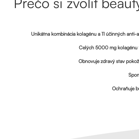
Prečo si zvoliť beaut
Unikátna kombinácia kolagénu a 11 účinných anti-a
Celých 5000 mg kolagénu v
Obnovuje zdravý stav pokožk
Spom
Ochraňuje b