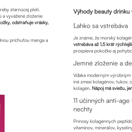
reby starnúcej pleti.
Výhody beauty drinku C
 a vyvážené zloženie
ožky, odstraňuje vrásky,
Ľahko sa vstrebáva
Je známe, že morský kolagén
odnou príchuťou manga a
vstrebáva až 1,5 krát rýchlej
prospieva pokožke aj pohyb
Jemné zloženie a de
Vďaka moderným výrobným tec
iné zmesi kolagénov, tukov, c
kolagén.
Nápoj má sviežu, jem
11 účinných anti-age 
nechty
Prínosy kolagénnych peptid
vitamínov, minerálov, kyselin