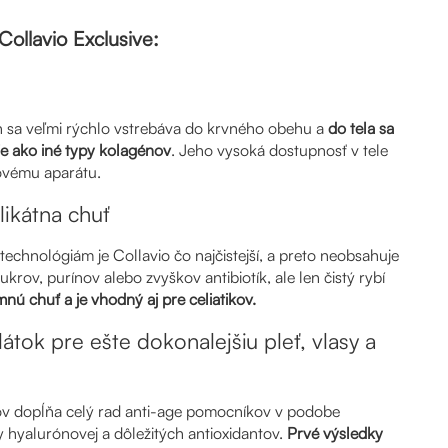
ollavio Exclusive:
 sa veľmi rýchlo vstrebáva do krvného obehu a
do tela sa
šie ako iné typy kolagénov
. Jeho vysoká dostupnosť v tele
ovému aparátu.
likátna chuť
hnológiám je Collavio čo najčistejší, a preto neobsahuje
ukrov, purínov alebo zvyškov antibiotík, ale len čistý rybí
nú chuť a je vhodný aj pre celiatikov.
látok pre ešte dokonalejšiu pleť, vlasy a
ov dopĺňa celý rad anti-age pomocníkov v podobe
y hyalurónovej a dôležitých antioxidantov.
Prvé výsledky