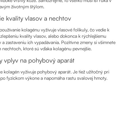
hlboké vrstvy kože. Samozrejme, to všetko musí ísť ruka v
ravým životným štýlom.
e kvality vlasov a nechtov
používanie kolagénu vyživuje vlasové folikuly, čo vedie k
lepšeniu kvality vlasov, alebo dokonca k rýchlejšiemu
v a zastaveniu ich vypadávania. Pozitívne zmeny si všimnete
ch nechtoch, ktoré sú vďaka kolagénu pevnejšie.
ny vplyv na pohybový aparát
e kolagén vyživuje pohybový aparát. Je tiež užitočný pri
i po fyzickom výkone a napomáha rastu svalovej hmoty.