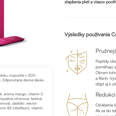
zlepšenia pleti a vlasov pocí
Výsledky používania Co
Pružnejš
Peptidy ob
pomáhajú sp
Okrem toho
lnku rozpustite v 200-
a fibrín. V
te. Odporúčaná denná dávka
dôjsť aj k 
Redukcia 
ok, aróma mango, vitamín C
 kyselina citrónová, farbivá:
nová), sladidlo: steviol-
Oslabenie k
mín B2 (riboflavín), vitamín
Ak sa do te