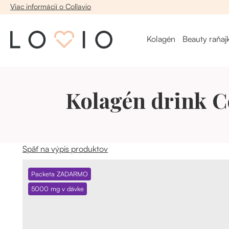
Viac informácií o Collavio
Kolagén
Beauty raňaj
Kolagén drink Co
Späť na výpis produktov
Packeta ZADARMO
5000 mg v dávke