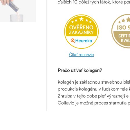
ďalších 10 dôležitých látok, ktoré po
Čítať recenzie
Prečo užívať kolagén?
Kolagén je základnou stavebnou biel
produkcia kolagénu v ľudskom tele k
Zhruba v tejto dobe pleť výraznejšie
Collavio je možné proces starnutia pl