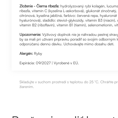
Zloženie - Čierna ríbezľa:
hydrolyzovaný rybí kolagén, lucuma
ríbezľa, vitamín C (kyselina L-askorbová), glukonát zinočnatý, 
citrónová, kyselina jablčná, farbivo: červená repa, hyaluronát
hyalurónová), sladidlo: steviol-glykozidy, vitamín B3 (niacín
vitamín B2 (riboflavín), vitamín B1 (tiamín), selenometionín, vi
Upozornenie:
Výživový doplnok nie je náhradou pestrej strav
by sa mali pri užívaní prípravku poradiť so svojim odborným 
odporúčanú dennú dávku. Uchovávajte mimo dosahu detí.
Alergén:
Ryby
Expirácia: 09/2027 | Vyrobené v EÚ.
Skladujte v suchom prostredí s teplotou do 25 °C. Chráňte 
žiarením.