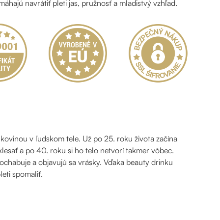
máhajú navrátiť pleti jas, pružnosť a mladistvý vzhľad.
kovinou v ľudskom tele. Už po 25. roku života začína
lesať a po 40. roku si ho telo netvorí takmer vôbec.
 ochabuje a objavujú sa vrásky. Vďaka beauty drinku
eti spomaliť.