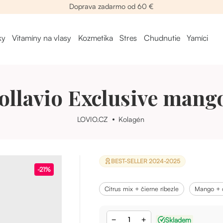
Doprava zadarmo od 60 €
ky
Vitamíny na vlasy
Kozmetika
Stres
Chudnutie
Yamíci
llavio Exclusive mango
LOVIO.CZ
Kolagén
BEST-SELLER 2024-2025
-21%
citrus mix + čierne ríbezle
mango + 
−
+
Skladem