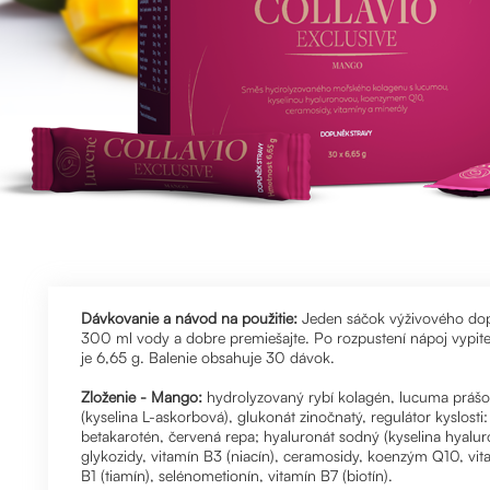
Dávkovanie a návod na použitie:
Jeden sáčok výživového dop
300 ml vody a dobre premiešajte. Po rozpustení nápoj vypi
je 6,65 g. Balenie obsahuje 30 dávok.
Zloženie - Mango:
hydrolyzovaný rybí kolagén, lucuma práš
(kyselina L-askorbová), glukonát zinočnatý, regulátor kyslosti:
betakarotén, červená repa; hyaluronát sodný (kyselina hyaluró
glykozidy, vitamín B3 (niacín), ceramosidy, koenzým Q10, vita
B1 (tiamín), selénometionín, vitamín B7 (biotín).