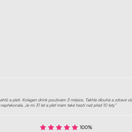
, nehtů a pleti. Kolagen drink používám 3 měsíce. Takhle dlouhé a zdravé 
nepřekonala. Je mi 31 let a pleť mám také hezčí než před 10 lety”
100%