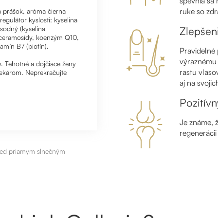
spevnia sa 
ruke so zd
 prášok, aróma čierna
regulátor kyslosti: kyselina
 sodný (kyselina
Zlepšeni
), ceramosídy, koenzým Q10,
tamín B7 (biotín).
Pravidelné 
výraznému z
y. Tehotné a dojčiace ženy
rastu vlaso
lekárom. Neprekračujte
aj na svoji
Pozitív
Je známe, ž
regeneráci
pred priamym slnečným