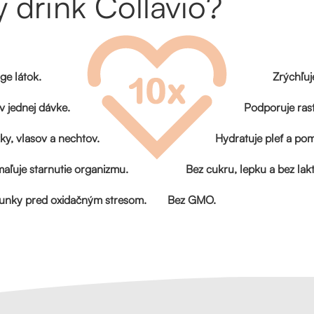
y drink Collavio?
ge látok.
Zrýchľuj
 jednej dávke.
Podporuje rast
y, vlasov a nechtov.
Hydratuje pleť a pom
aľuje starnutie organizmu.
Bez cukru, lepku a bez lak
unky pred oxidačným stresom.
Bez GMO.