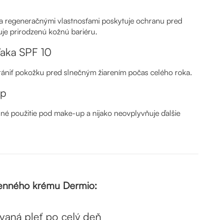
a regeneračnými vlastnosťami poskytuje ochranu pred
je prirodzenú kožnú bariéru.
aka SPF 10
ániť pokožku pred slnečným žiarením počas celého roka.
up
é použitie pod make-up a nijako neovplyvňuje ďalšie
denného krému Dermio:
vaná pleť po celý deň