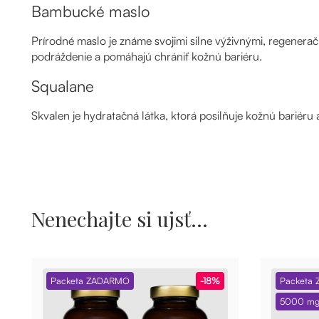
Bambucké maslo
Prírodné maslo je známe svojimi silne výživnými, regenera
podráždenie a pomáhajú chrániť kožnú bariéru.
Squalane
Skvalen je hydratačná látka, ktorá posilňuje kožnú bariér
Nenechajte si ujsť...
Packeta ZADARMO
-18%
Packeta
5000 mg 