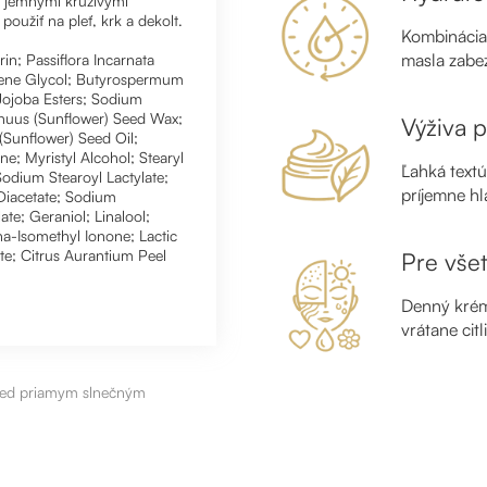
a jemnými krúživými
užiť na pleť, krk a dekolt.
Kombinácia
masla zabe
in; Passiflora Incarnata
ylene Glycol; Butyrospermum
 Jojoba Esters; Sodium
nnuus (Sunflower) Seed Wax;
Výživa 
Sunflower) Seed Oil;
; Myristyl Alcohol; Stearyl
Ľahká text
Sodium Stearoyl Lactylate;
príjemne h
Diacetate; Sodium
te; Geraniol; Linalool;
ha-Isomethyl Ionone; Lactic
te; Citrus Aurantium Peel
Pre všet
Denný krém 
vrátane citl
pred priamym slnečným