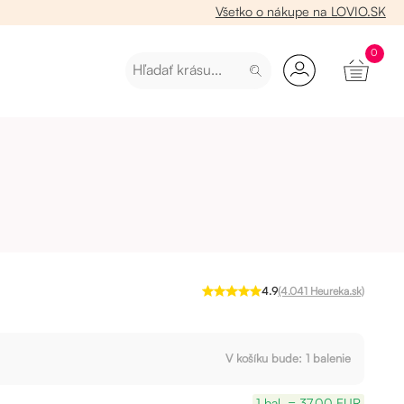
Všetko o nákupe na LOVIO.SK
0
4.9
(4.041 Heureka.sk)
V košíku bude:
1
balenie
1 bal. = 37,00 EUR