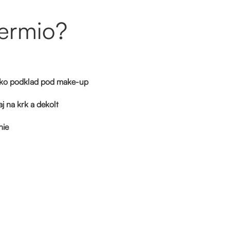
Dermio?
ako podklad pod make-up
j na krk a dekolt
nie