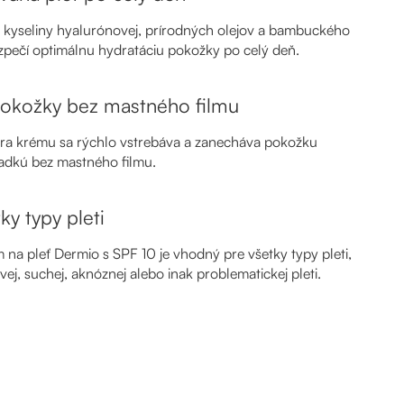
 kyseliny hyalurónovej, prírodných olejov a bambuckého
zpečí optimálnu hydratáciu pokožky po celý deň.
pokožky bez mastného filmu
úra krému sa rýchlo vstrebáva a zanecháva pokožku
ladkú bez mastného filmu.
ky typy pleti
na pleť Dermio s SPF 10 je vhodný pre všetky typy pleti,
ivej, suchej, aknóznej alebo inak problematickej pleti.