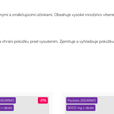
čnými a zmäkčujúcimi účinkami. Obsahuje vysoké množstvo vitamín
u a chráni pokožku pred vysušením. Zjemňuje a vyhladzuje pokožku
 ZADARMO
-21%
Packeta ZADARMO
v dávke
5000 mg v dávke