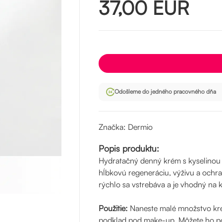
37,00
EUR
Odošleme do jedného pracovného dňa
Značka: Dermio
Popis produktu:
Hydratačný denný krém s kyselinou
hĺbkovú regeneráciu, výživu a ochr
rýchlo sa vstrebáva a je vhodný na k
Použitie:
Naneste malé množstvo krém
podklad pod make-up. Môžete ho použ