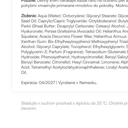
Použitie:
Denný krém nanášajte každé ráno na očistenú pleť 
pohybmi vmasírujte primerané množstvo do pokožky. Možno po
Zloženie:
Aqua (Water); Octocrylene; Glyceryl Stearate; Glycer
Seed Oil; Caprylic/Capric Triglyceride; Octyldodecanol; But
Parkii (Shea) Butter; Dicaprylyl Carbonate; Cetearyl Alcohol;
Hyaluronate; Persea Gratissima (Avocado) Oil; Helianthus A
Squalane; Acacia Decurrens Flower Wax; Helianthus Annuus (
Xanthan Gum; Bis-Ethylhexyloxyphenol Methoxyphenyl Triazine
Alcohol; Glyceryl Caprylate; Tocopherol; Ethylhexylglycerin; 
Polyglycerin-3; Parfum (Fragrance); Tetrasodium Glutamate 
Hydroxide; Phenoxyethanol; Hydroxycitronellal; Benzyl Salicyla
Benzyl Benzoate; Citronellol; Hexyl Cinnamal; Limonene; Alp
Acid; Tetramethyl Acetyloctahydronaphthalenes; Linalyl Aceta
Oil.
Expirácia: 06/2027 | Vyrobené v Nemecku.
Skladujte v suchom prostredí s teplotou do 25 °C. Chráňte 
žiarením.