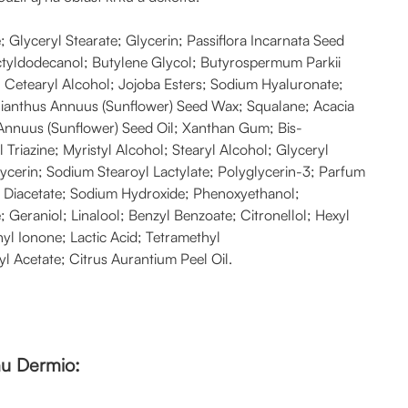
 Glyceryl Stearate; Glycerin; Passiflora Incarnata Seed
Octyldodecanol; Butylene Glycol; Butyrospermum Parkii
; Cetearyl Alcohol; Jojoba Esters; Sodium Hyaluronate;
elianthus Annuus (Sunflower) Seed Wax; Squalane; Acacia
Annuus (Sunflower) Seed Oil; Xanthan Gum; Bis-
riazine; Myristyl Alcohol; Stearyl Alcohol; Glyceryl
ycerin; Sodium Stearoyl Lactylate; Polyglycerin-3; Parfum
 Diacetate; Sodium Hydroxide; Phenoxyethanol;
e; Geraniol; Linalool; Benzyl Benzoate; Citronellol; Hexyl
l Ionone; Lactic Acid; Tetramethyl
l Acetate; Citrus Aurantium Peel Oil.
u Dermio: