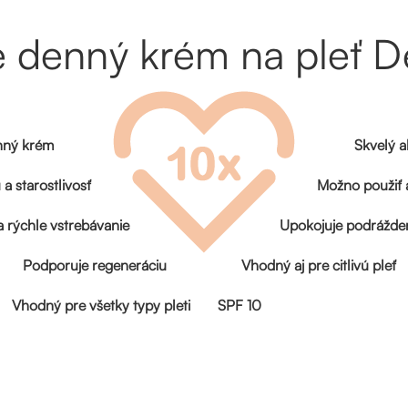
ve denný krém na pleť 
nný krém
Skvelý 
 starostlivosť
Možno použiť a
a rýchle vstrebávanie
Upokojuje podrážde
Podporuje regeneráciu
Vhodný aj pre citlivú pleť
Vhodný pre všetky typy pleti
SPF 10