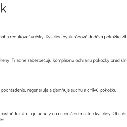
ek
áha redukovať vrásky. Kyselina hyalurónová dodáva pokožke vlhk
phenyl Triazine zabezpečujú komplexnú ochranu pokožky pred sl
 podráždenie, regeneruje a zjemňuje suchú a citlivú pokožku.
mastnú textúru a je bohatý na esenciálne mastné kyseliny. Obsahu
eti.