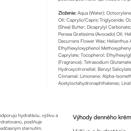
Zloženie:
Aqua (Water); Octocrylene;
Oil; Caprylic/Capric Triglyceride; 
(Shea) Butter; Dicaprylyl Carbonate
Persea Gratissima (Avocado) Oil; H
Decurrens Flower Wax; Helianthus 
Ethylhexyloxyphenol Methoxyphenyl T
Caprylate; Tocopherol; Ethylhexylgl
(Fragrance); Tetrasodium Glutamate
Hydroxycitronellal; Benzyl Salicylat
Cinnamal; Limonene; Alpha-Isomethy
Acetyloctahydronaphthalenes; Linaly
dporujú hydratáciu, výživu a
Výhody denného krém
dratovanú, posilňuje
redčasným starnutím.