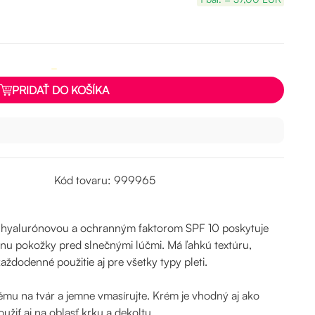
PRIDAŤ DO KOŠÍKA
Kód tovaru: 999965
 hyalurónovou a ochranným faktorom SPF 10 poskytuje
anu pokožky pred slnečnými lúčmi. Má ľahkú textúru,
aždodenné použitie aj pre všetky typy pleti.
u na tvár a jemne vmasírujte. Krém je vhodný aj ako
iť aj na oblasť krku a dekoltu.