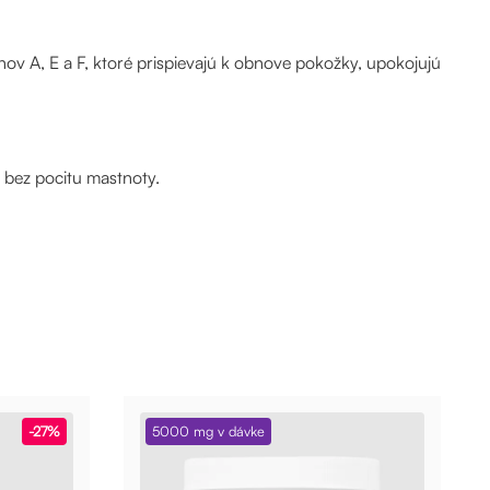
ov A, E a F, ktoré prispievajú k obnove pokožky, upokojujú
 bez pocitu mastnoty.
-27%
5000 mg v dávke