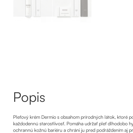
Popis
Pleťový krém Dermio s obsahom prírodných látok, ktoré po
každodennú starostlivosť. Pomáha udržať pleť dlhodobo hy
ochrannú kožnú bariéru a chráni ju pred podráždením aj p